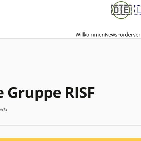
🇩🇪

Willkommen
News
Förderver
e Gruppe RISF
ecki