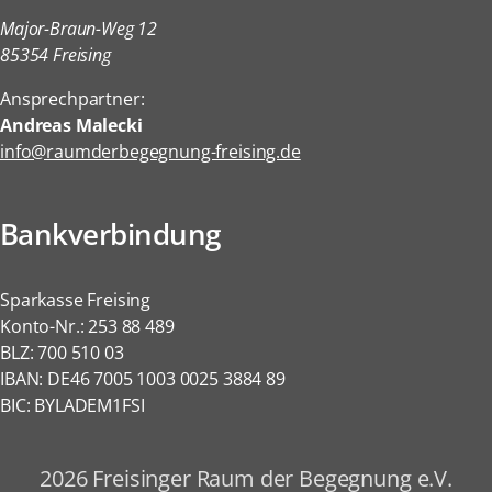
Major-Braun-Weg 12
85354 Freising
Ansprechpartner:
Andreas Malecki
info@raumderbegegnung-freising.de
Bankverbindung
Sparkasse Freising
Konto-Nr.: 253 88 489
BLZ: 700 510 03
IBAN: DE46 7005 1003 0025 3884 89
BIC: BYLADEM1FSI
2026 Freisinger Raum der Begegnung e.V.
Navigation