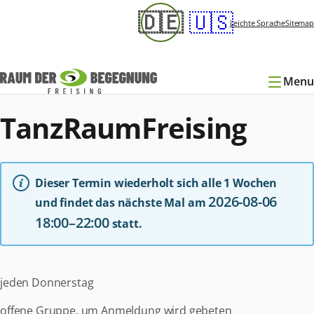
Navigation
🇩🇪
🇺🇸
überspringen
Leichte Sprache
Sitemap
Menu
TanzRaumFreising
Dieser Termin wiederholt sich alle 1 Wochen
2026-08-06
und findet das nächste Mal am
18:00–22:00
statt.
jeden Donnerstag
offene Gruppe, um Anmeldung wird gebeten